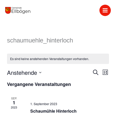
Zum
Inhalt
springen
schaumuehle_hinterloch
Es sind keine anstehenden Veranstaltungen vorhanden.
Anstehende
Veranstaltung
Suche
Verans
Liste
Suche
Ansich
Datum
Vergangene Veranstaltungen
und
Naviga
wählen.
Ansichten,
Navigation
SEP.
1
1. September 2023
2023
Schaumühle Hinterloch