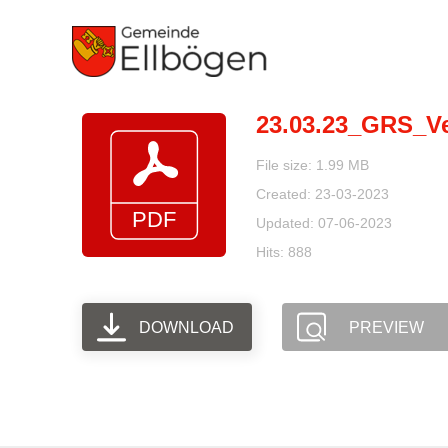
Zum
Inhalt
springen
23.03.23_GRS_V
File size: 1.99 MB
Created: 23-03-2023
Updated: 07-06-2023
Hits: 888
DOWNLOAD
PREVIEW