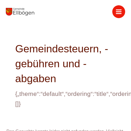
Zum
Suchen
Inhalt
nach:
springen
Gemeindesteuern, -
gebühren und -
abgaben
{„theme“:“default“,“ordering“:“title“,“orde
[]}