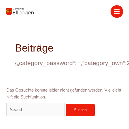
Zum
Suchen
Inhalt
nach:
springen
Beiträge
{„category_password“:““,“category_own“:
Das Gesuchte konnte leider nicht gefunden werden. Vielleicht
hilft die Suchfunktion.