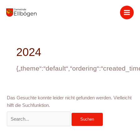
Zum
Suchen
Inhalt
nach:
springen
2024
{„theme“:“default“,“ordering“:“created_ti
Das Gesuchte konnte leider nicht gefunden werden. Vielleicht
hilft die Suchfunktion.