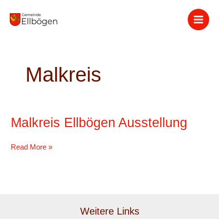
Zum
Inhalt
springen
Malkreis
Malkreis Ellbögen Ausstellung
Malkreis
Ellbögen
Ausstellung
Read More »
Weitere Links