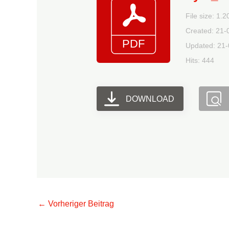
File size: 1.
Created: 21-
Updated: 21
Hits: 444
DOWNLOAD
←
Vorheriger Beitrag